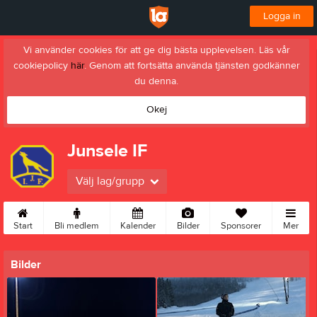
Logga in
Vi använder cookies för att ge dig bästa upplevelsen. Läs vår
cookiepolicy
här
. Genom att fortsätta använda tjänsten godkänner
du denna.
Okej
Junsele IF
Välj lag/grupp
Start
Bli medlem
Kalender
Bilder
Sponsorer
Mer
Bilder