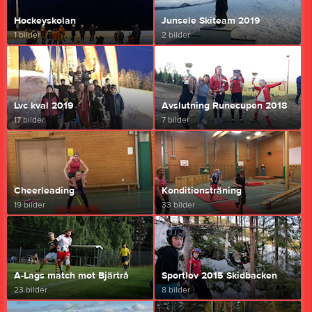
Hockeyskolan
Junsele Skiteam 2019
1 bilder
2 bilder
Lvc kval 2019
Avslutning Runecupen 2018
17 bilder
7 bilder
Cheerleading
Konditionsträning
19 bilder
33 bilder
A-Lags match mot Bjärtrå
Sportlov 2015 Skidbacken
23 bilder
8 bilder