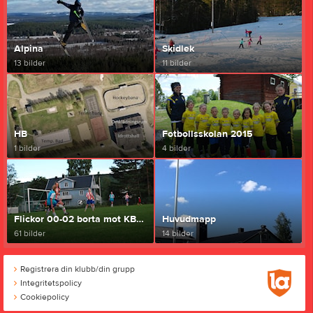
Alpina
Skidlek
13 bilder
11 bilder
HB
Fotbollsskolan 2015
1 bilder
4 bilder
Flickor 00-02 borta mot KB65
Huvudmapp
61 bilder
14 bilder
Registrera din klubb/din grupp
Integritetspolicy
Cookiepolicy