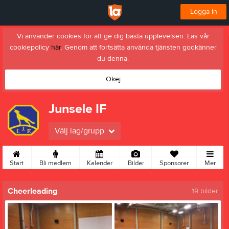
Logga in
Vi använder cookies för att ge dig bästa upplevelsen. Läs vår
cookiepolicy
här
. Genom att fortsätta använda tjänsten godkänner
du denna.
Okej
Junsele IF
Välj lag/grupp
Start
Bli medlem
Kalender
Bilder
Sponsorer
Mer
Cheerleading
19 bilder